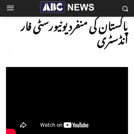
پاکستان کی منفرد یونیورسٹی فار
انڈسٹری