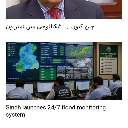
چین کیوں ہے ٹیکنالوجی میں نمبر ون
Sindh launches 24/7 flood monitoring
system