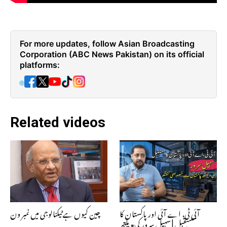
For more updates, follow Asian Broadcasting
Corporation (ABC News Pakistan) on its official
platforms:
🌐
Related videos
آئی ٹی، اے آئی اور پاکستان کا
چین کیوں ہے ٹیکنالوجی میں نمبر ون
مستقبل | سہیل سرور کی ویلتھ