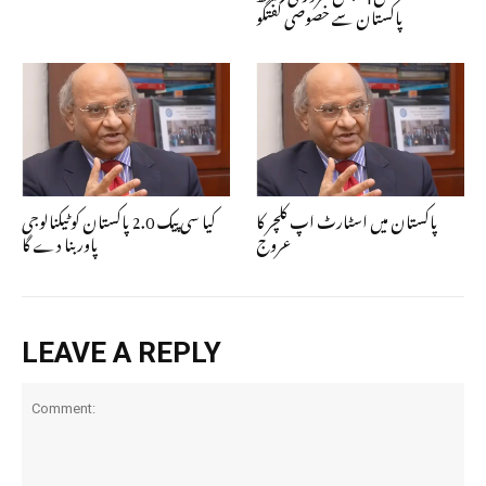
پاکستان سے خصوصی گفتگو
پاکستان میں اسٹارٹ اپ کلچر کا
کیا سی پیک 2.0 پاکستان کو ٹیکنالوجی
عروج
پاور بنا دے گا
LEAVE A REPLY