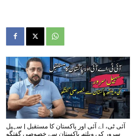
آئی ٹی، اے آئی اور پاکستان کا مستقبل | سہیل
سرور کی ویلتھ پاکستان سے خصوصی گفتگو