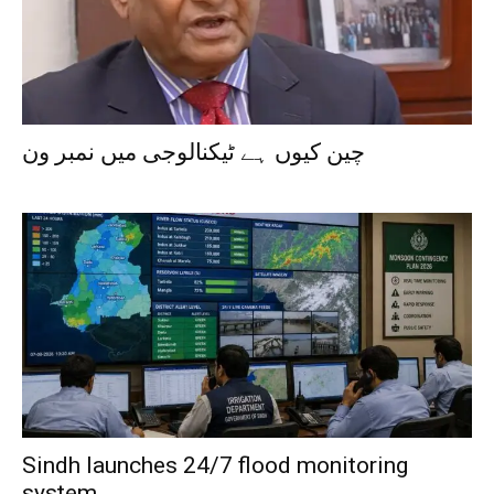
چین کیوں ہے ٹیکنالوجی میں نمبر ون
Sindh launches 24/7 flood monitoring
system