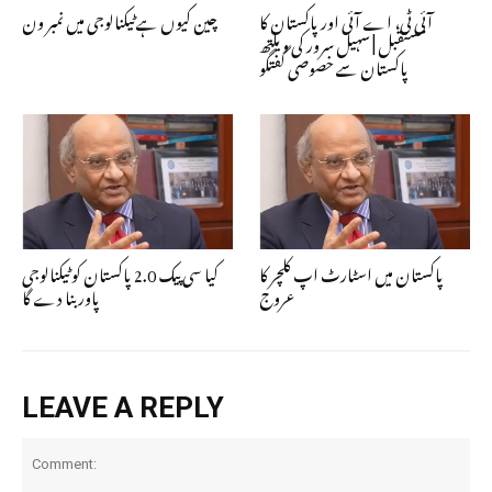
آئی ٹی، اے آئی اور پاکستان کا
چین کیوں ہے ٹیکنالوجی میں نمبر ون
مستقبل | سہیل سرور کی ویلتھ
پاکستان سے خصوصی گفتگو
پاکستان میں اسٹارٹ اپ کلچر کا
کیا سی پیک 2.0 پاکستان کو ٹیکنالوجی
عروج
پاور بنا دے گا
LEAVE A REPLY