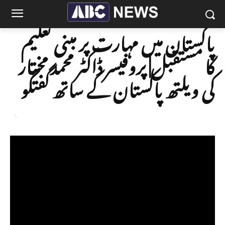
پاکستان میں مہارت پر مبنی تعلیم
کا مستقبل| پروفیسر ڈاکٹر محمد مختار
کی ویلتھ پاکستان کے ساتھ گفتگو