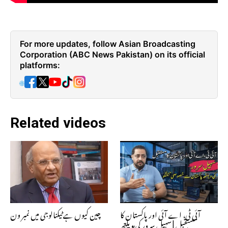
For more updates, follow Asian Broadcasting
Corporation (ABC News Pakistan) on its official
platforms:
🌐
Related videos
آئی ٹی، اے آئی اور پاکستان کا
چین کیوں ہے ٹیکنالوجی میں نمبر ون
مستقبل | سہیل سرور کی ویلتھ