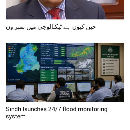
چین کیوں ہے ٹیکنالوجی میں نمبر ون
Sindh launches 24/7 flood monitoring
system