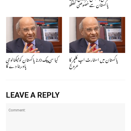
پاکستان سے خصوصی گفتگو
پاکستان میں اسٹارٹ اپ کلچر کا
کیا سی پیک 2.0 پاکستان کو ٹیکنالوجی
عروج
پاور بنا دے گا
LEAVE A REPLY