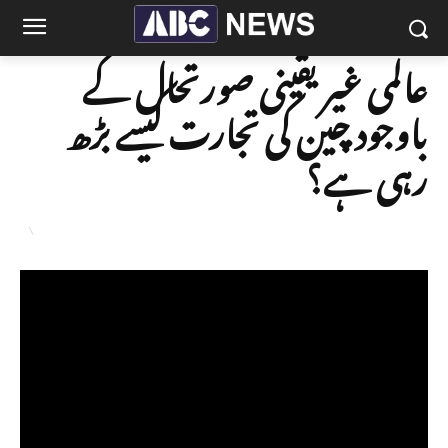
عالمی غیر یقینی صورتحال کے
باوجود چین کی تجارت کیسے بڑھ
رہی ہے؟