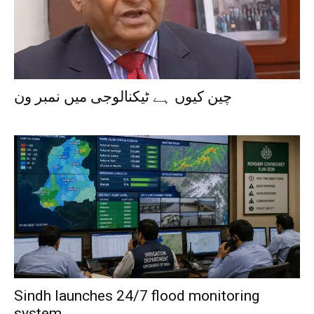
چین کیوں ہے ٹیکنالوجی میں نمبر ون
Sindh launches 24/7 flood monitoring
system