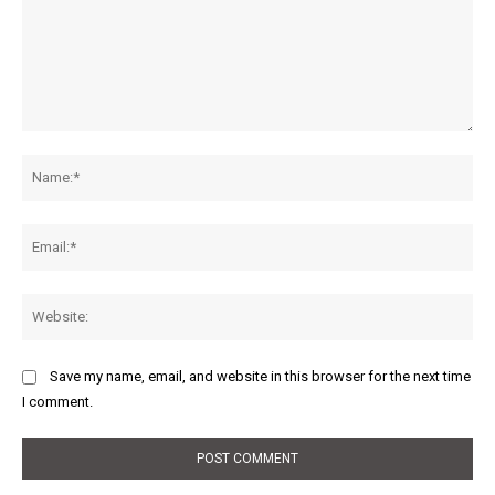
Comment:
Na
Ema
Web
Save my name, email, and website in this browser for the next time
I comment.