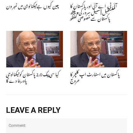
آئی ٹی، اے آئی اور پاکستان کا
چین کیوں ہے ٹیکنالوجی میں نمبر ون
مستقبل | سہیل سرور کی ویلتھ
پاکستان سے خصوصی گفتگو
پاکستان میں اسٹارٹ اپ کلچر کا
کیا سی پیک 2.0 پاکستان کو ٹیکنالوجی
عروج
پاور بنا دے گا
LEAVE A REPLY