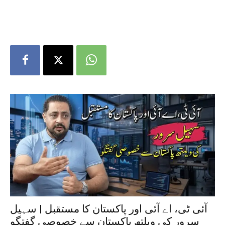
آئی ٹی، اے آئی اور پاکستان کا مستقبل | سہیل
سرور کی ویلتھ پاکستان سے خصوصی گفتگو