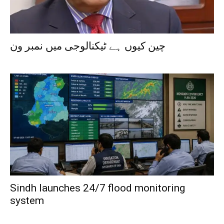
چین کیوں ہے ٹیکنالوجی میں نمبر ون
Sindh launches 24/7 flood monitoring
system