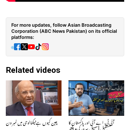
For more updates, follow Asian Broadcasting
Corporation (ABC News Pakistan) on its official
platforms:
🌐
Related videos
آئی ٹی، اے آئی اور پاکستان کا
چین کیوں ہے ٹیکنالوجی میں نمبر ون
مستقبل | سہیل سرور کی ویلتھ