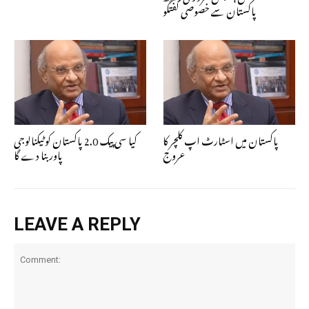
پاکستان سے خصوصی گفتگو
پاکستان میں اسٹارٹ اپ کلچر کا
کیا سی پیک 2.0 پاکستان کو ٹیکنالوجی
عروج
پاور بنا دے گا
LEAVE A REPLY