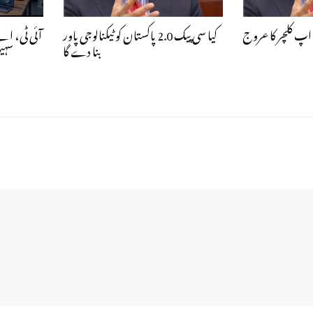
اپ کلچر کا عروج
کیا سی پیک 2.0 پاکستان کو ٹیکنالوجی پاور
آئی ٹی، ا |
بنا دے گا
سہی