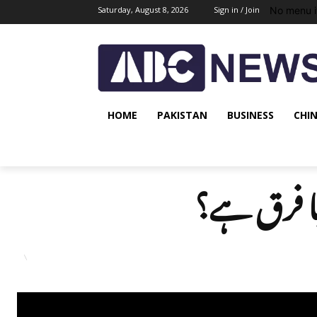
No menu i
Saturday, August 8, 2026
Sign in / Join
HOME
PAKISTAN
BUSINESS
CHI
یا فرق ہے؟