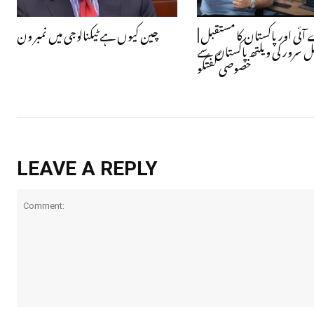
ے آئی اور پاکستان کا مستقبل
چین کیوں ہے ٹیکنالوجی میں نمبر ون
ل سرور کی ویلتھ پاکستان سے
خصوصی گفتگو
LEAVE A REPLY
Comment: