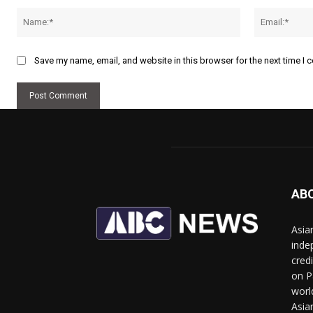
Name:*
Save my name, email, and website in this browser for the next time I
AB
Asia
inde
cred
on P
worl
Asia