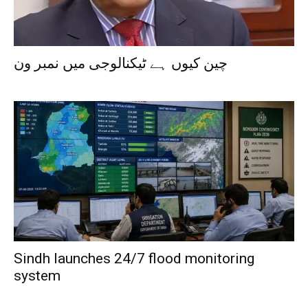
چین کیوں ہے ٹیکنالوجی میں نمبر ون
Sindh launches 24/7 flood monitoring
system