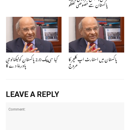
پاکستان سے خصوصی گفتگو
پاکستان میں اسٹارٹ اپ کلچر کا
کیا سی پیک 2.0 پاکستان کو ٹیکنالوجی
عروج
پاور بنا دے گا
LEAVE A REPLY