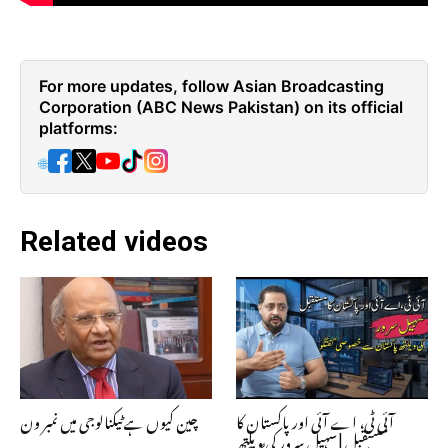
For more updates, follow Asian Broadcasting
Corporation (ABC News Pakistan) on its official
platforms:
🌐
Related videos
آئی ٹی، اے آئی اور پاکستان کا
چین کیوں ہے ٹیکنالوجی میں نمبر ون
مستقبل | سہیل سرور کی ویلتھ