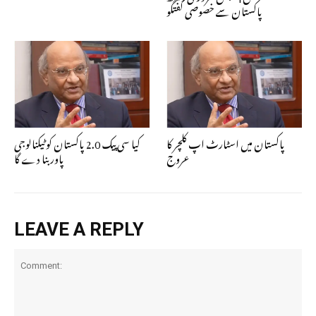
پاکستان سے خصوصی گفتگو
پاکستان میں اسٹارٹ اپ کلچر کا
کیا سی پیک 2.0 پاکستان کو ٹیکنالوجی
عروج
پاور بنا دے گا
LEAVE A REPLY