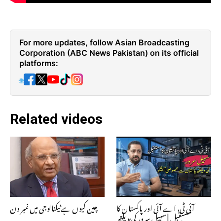
For more updates, follow Asian Broadcasting
Corporation (ABC News Pakistan) on its official
platforms:
🌐
Related videos
آئی ٹی، اے آئی اور پاکستان کا
چین کیوں ہے ٹیکنالوجی میں نمبر ون
مستقبل | سہیل سرور کی ویلتھ