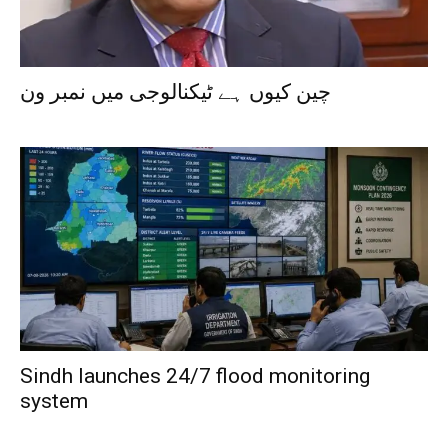
چین کیوں ہے ٹیکنالوجی میں نمبر ون
Sindh launches 24/7 flood monitoring
system