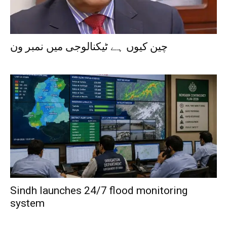
چین کیوں ہے ٹیکنالوجی میں نمبر ون
Sindh launches 24/7 flood monitoring
system