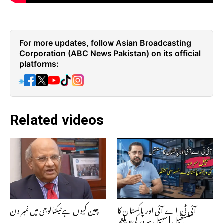
For more updates, follow Asian Broadcasting
Corporation (ABC News Pakistan) on its official
platforms:
🌐
Related videos
آئی ٹی، اے آئی اور پاکستان کا
چین کیوں ہے ٹیکنالوجی میں نمبر ون
مستقبل | سہیل سرور کی ویلتھ