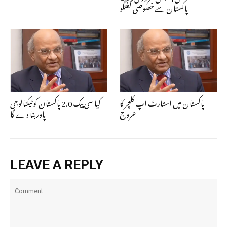
پاکستان سے خصوصی گفتگو
پاکستان میں اسٹارٹ اپ کلچر کا
کیا سی پیک 2.0 پاکستان کو ٹیکنالوجی
عروج
پاور بنا دے گا
LEAVE A REPLY