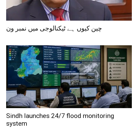
چین کیوں ہے ٹیکنالوجی میں نمبر ون
Sindh launches 24/7 flood monitoring
system