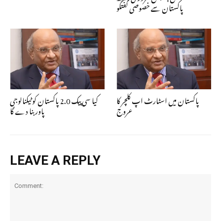
پاکستان سے خصوصی گفتگو
پاکستان میں اسٹارٹ اپ کلچر کا
کیا سی پیک 2.0 پاکستان کو ٹیکنالوجی
عروج
پاور بنا دے گا
LEAVE A REPLY