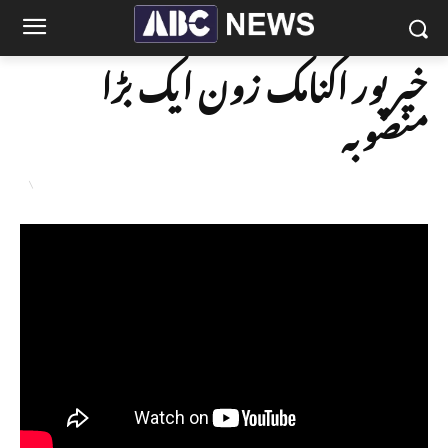
خیرپور اکنامک زون ایک بڑا
منصوبہ