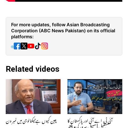
For more updates, follow Asian Broadcasting
Corporation (ABC News Pakistan) on its official
platforms:
🌐
Related videos
آئی ٹی، اے آئی اور پاکستان کا
چین کیوں ہے ٹیکنالوجی میں نمبر ون
مستقبل | سہیل سرور کی ویلتھ