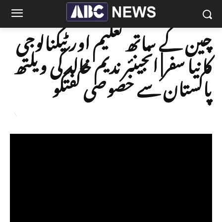
چین کے ساتھ تعلیم اور ٹیکنالوجی
کا نیا سفر| انجینئر ندیم خالد کی ویلتھ
پاکستان سے خصوصی گفتگو