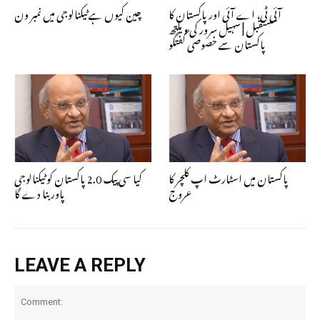
آئی ٹی، اے آئی اور پاکستان کا
چین کیوں ہے ٹیکنالوجی میں نمبر ون
مستقبل | سہیل سرور کی ویلتھ
پاکستان سے خصوصی گفتگو
پاکستان میں اسٹارٹ اپ کلچر کا
کیا سی پیک 2.0 پاکستان کو ٹیکنالوجی
عروج
پاور بنا دے گا
LEAVE A REPLY