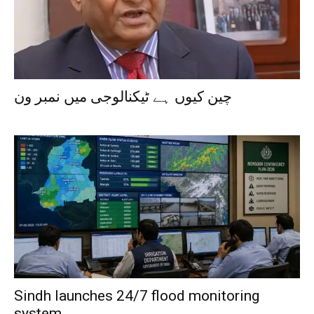
چین کیوں ہے ٹیکنالوجی میں نمبر ون
Sindh launches 24/7 flood monitoring
system