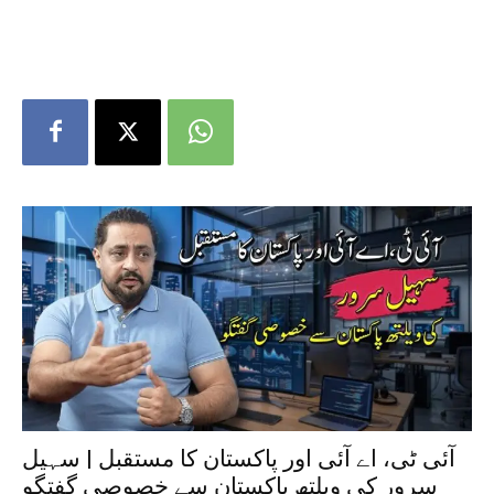
آئی ٹی، اے آئی اور پاکستان کا مستقبل | سہیل
سرور کی ویلتھ پاکستان سے خصوصی گفتگو